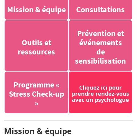
Mission & équipe
Consultations
Prévention et
Outils et
événements
ressources
de
sensibilisation
Programme «
Cliquez ici pour
Stress Check-up
prendre rendez-vous
avec un psychologue
»
Mission & équipe