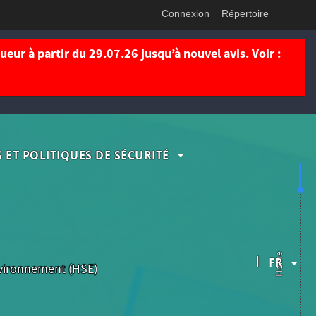
Connexion
Répertoire
eur à partir du 29.07.26 jusqu’à nouvel avis. Voir :
 ET POLITIQUES DE SÉCURITÉ
Home
|
FR
environnement (HSE)