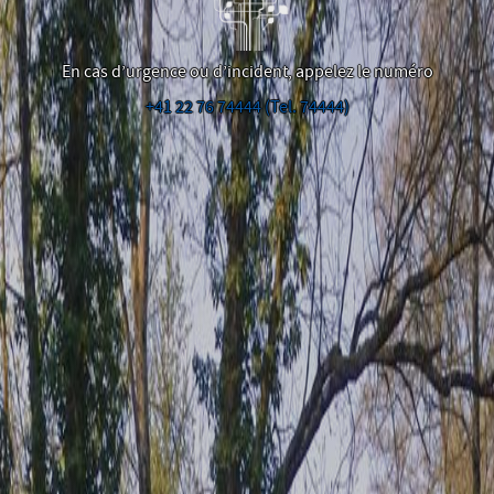
En cas d’urgence ou d’incident, appelez le numéro
+41 22 76 74444 (Tel. 74444)