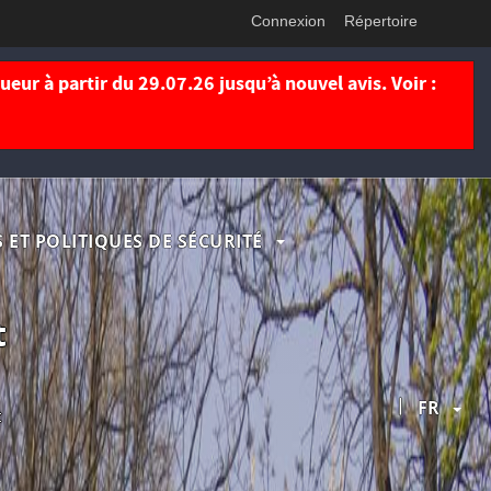
Connexion
Répertoire
eur à partir du 29.07.26 jusqu’à nouvel avis. Voir :
 ET POLITIQUES DE SÉCURITÉ
t
|
FR
t