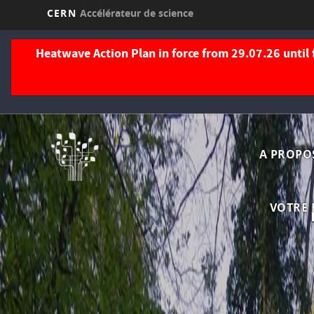
CERN
Accélérateur de science
Aller
au
Heatwave Action Plan in force from 29.07.26 until 
contenu
principal
Navi
A PROPO
princ
VOTRE 