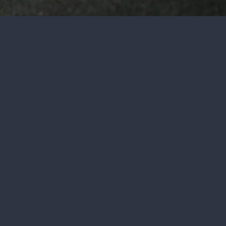
atière de sécurité pour les pro
expériences