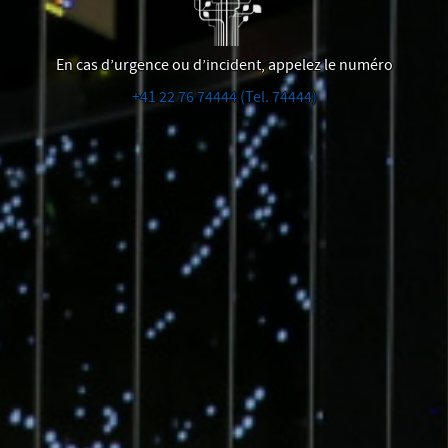
En cas d’urgence ou d’incident, appelez le numéro
+41 22 76 74444 (Tel. 74444)