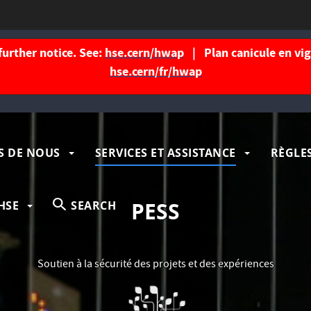
further notice. See:
hse.cern/hwap
| Plan canicule en vigu
hse.cern/fr/hwap
gation
S DE NOUS
SERVICES ET ASSISTANCE
RÈGLES
ipale
PESS
HSE
SEARCH
Soutien à la sécurité des projets et des expériences