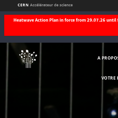
CERN
Accélérateur de science
Aller
au
Heatwave Action Plan in force from 29.07.26 until 
contenu
principal
Navi
A PROPO
princ
VOTRE 