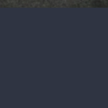
Appui en m
French translation to come