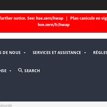
further notice. See:
hse.cern/hwap
| Plan canicule en vigu
hse.cern/fr/hwap
gation
S DE NOUS
SERVICES ET ASSISTANCE
RÈGLES
ipale
HSE
SEARCH
Sécurité