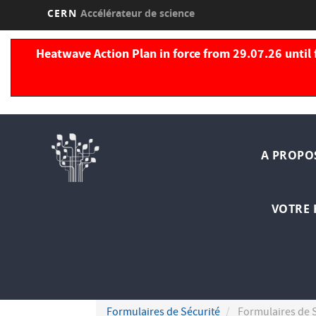
CERN
Accélérateur de science
Aller
au
Heatwave Action Plan in force from 29.07.26 until 
contenu
principal
Navi
A PROPO
princ
VOTRE 
Formulaires de Sécurité
Formulaires de 