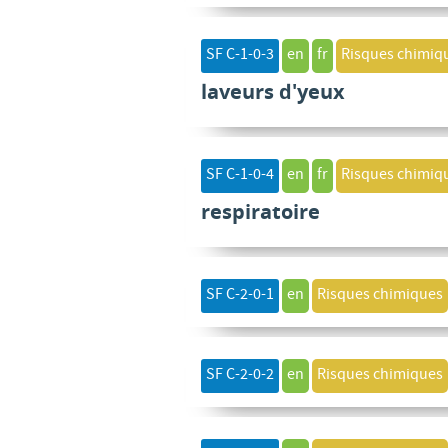
SF C-1-0-3
en
fr
Risques chimiq
laveurs d'yeux
SF C-1-0-4
en
fr
Risques chimiq
respiratoire
SF C-2-0-1
en
Risques chimiques
SF C-2-0-2
en
Risques chimiques