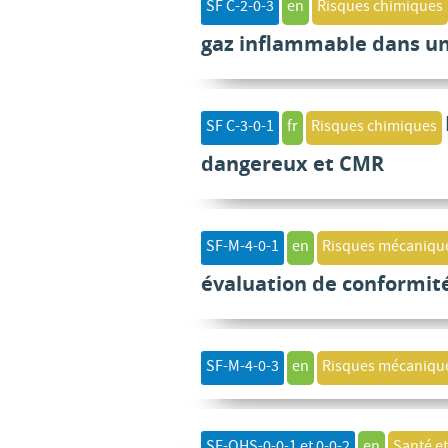
SF C-2-0-3
en
Risques chimiques
gaz inflammable dans u
SF C-3-0-1
fr
Risques chimiques
dangereux et CMR
SF-M-4-0-1
en
Risques mécaniqu
évaluation de conformit
SF-M-4-0-3
en
Risques mécaniqu