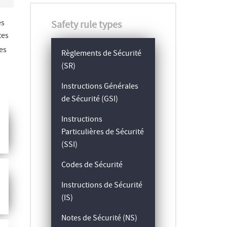
es
Safety rule types
tes
des
Règlements de Sécurité
(SR)
Instructions Générales
de Sécurité (GSI)
Instructions
Particulières de Sécurité
(SSI)
Codes de Sécurité
Instructions de Sécurité
(IS)
Notes de Sécurité (NS)