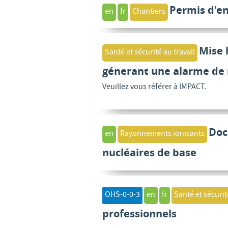
Permis d'en
en
fr
Chantiers
Mise 
Santé et sécurité au travail
génerant une alarme de 
Veuillez vous référer à IMPACT.
Doc
en
Rayonnements ionisants
nucléaires de base
OHS-0-0-3
en
fr
Santé et sécurit
professionnels