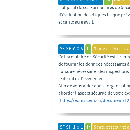
SF-OHS-0-0-1 et 0-0-2
en
Santé et
L'objectif de ces Formulaires de Sécu
d'évaluation des risques tel que pré
sécurité au travail.
SF-SH-0-0-8
fr
Santé et sécurité a
Ce Formulaire de Sécurité est à remp
de fournir les données nécessaires à 
Lorsque nécessaire, des inspections d
le début de l'événement.
Afin de vous aider dans l'organisati
aborder l'aspect sécurité de votre évé
(
https://edms.cern.ch/document/12
SF-SH-1-0-1
fr
Santé et sécurité a